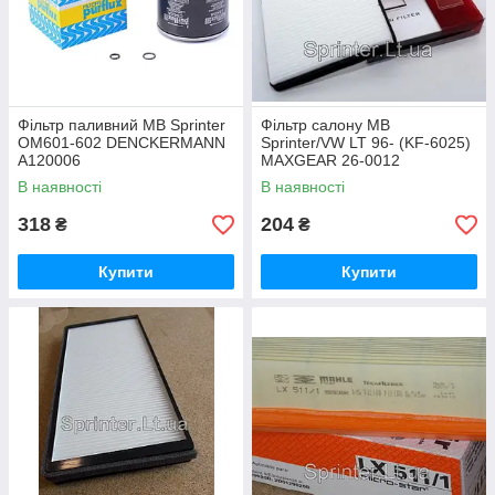
Фільтр паливний MB Sprinter
Фільтр салону MB
OM601-602 DENCKERMANN
Sprinter/VW LT 96- (KF-6025)
A120006
MAXGEAR 26-0012
В наявності
В наявності
318
204
₴
₴
Купити
Купити