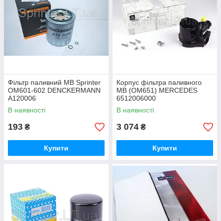
Фільтр паливний MB Sprinter
Корпус фільтра паливного
OM601-602 DENCKERMANN
MB (OM651) MERCEDES
A120006
6512006000
В наявності
В наявності
193
3 074
₴
₴
Купити
Купити