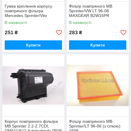
Гумка кріплення корпусу
Фільтр повітряного MB
повітряного фільтра
Sprinter/VW LT 96-06
Mercedes Sprinter/Vito
MAXGEAR B2W16PR
MERCEDES 1235040412
В наявності
В наявності
251
283
₴
₴
Купити
Купити
Корпус повітряного фільтра
Фільтр повітряного MB
MB Sprinter 2.2-2.7CDI,
Sprinter/LT 96-06 (з сіткою)
OM611/612 Autotechteile 0929
1609