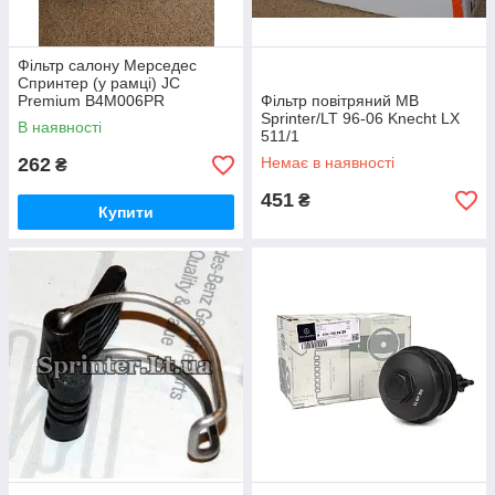
Фільтр салону Мерседес
Спринтер (у рамці) JC
Premium B4M006PR
Фільтр повітряний MB
Sprinter/LT 96-06 Knecht LX
В наявності
511/1
262
Немає в наявності
₴
451
₴
Купити