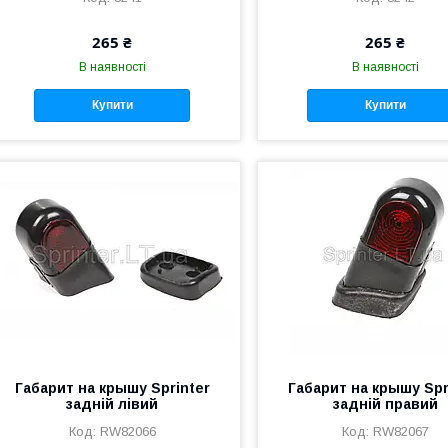
265 ₴
265 ₴
В наявності
В наявності
Купити
Купити
Габарит на крышу Sprinter
Габарит на крышу Spr
задній лівий
задній правий
RW82066
RW82067