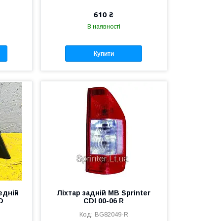
610 ₴
В наявності
Купити
едній
Ліхтар задній MB Sprinter
D
CDI 00-06 R
BG82049-R