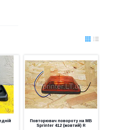
едній
Повторювач повороту на MB
D
Sprinter 412 (жовтий) R