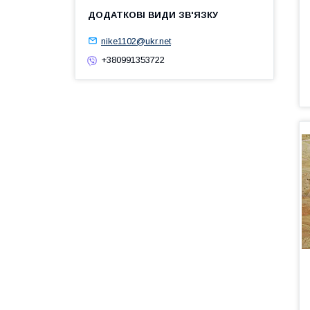
nike1102@ukr.net
+380991353722