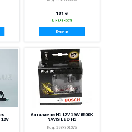
101 ₴
В наявності
Купити
es
Автолампи H1 12V 19W 6500K
 12V
NAVIS LED H1
1987301075