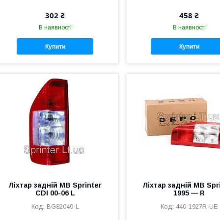
302 ₴
458 ₴
В наявності
В наявності
Купити
Купити
Ліхтар задній MB Sprinter
Ліхтар задній MB Spr
CDI 00-06 L
1995 — R
BG82049-L
440-1927R-UE