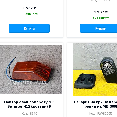
LED H7
1 537 ₴
1 537 ₴
В наявності
В наявності
Купити
Купити
Повторювач повороту MB
Габарит на кришу пер
Sprinter 412 (жовтий) R
правий на MB 609
8240
RW82065