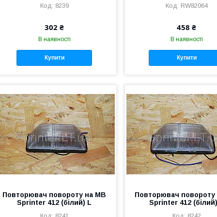
8239
RW82064
302 ₴
458 ₴
В наявності
В наявності
Купити
Купити
Повторювач повороту на MB
Повторювач повороту
Sprinter 412 (білий) L
Sprinter 412 (білий
8241
8242