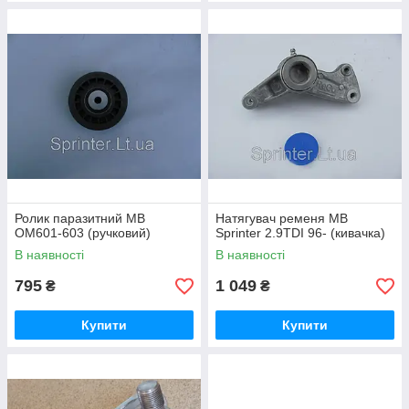
Ролик паразитний MB
Натягувач ременя MB
OM601-603 (ручковий)
Sprinter 2.9TDI 96- (кивачка)
В наявності
В наявності
795
1 049
₴
₴
Купити
Купити