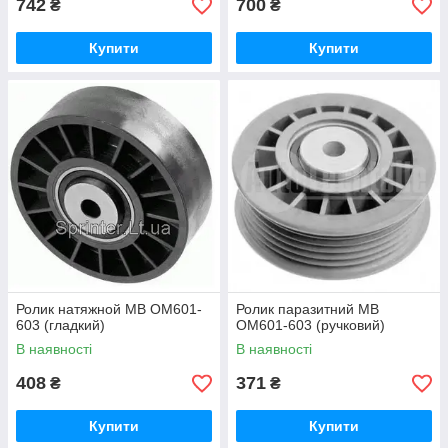
742
700
₴
₴
Купити
Купити
Ролик натяжной MB OM601-
Ролик паразитний MB
603 (гладкий)
OM601-603 (ручковий)
В наявності
В наявності
408
371
₴
₴
Купити
Купити