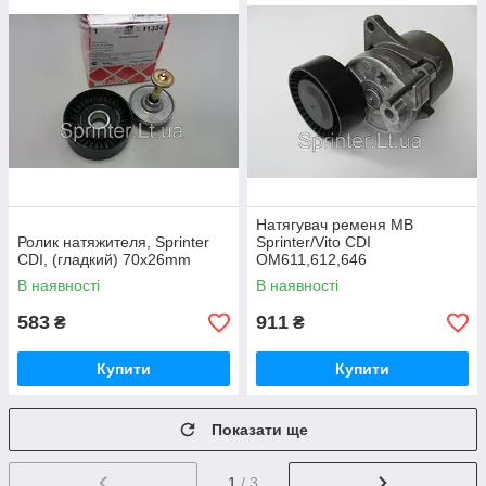
Натягувач ременя MB
Ролик натяжителя, Sprinter
Sprinter/Vito CDI
CDI, (гладкий) 70x26mm
OM611,612,646
В наявності
В наявності
583
911
₴
₴
Купити
Купити
Показати ще
1
/ 3