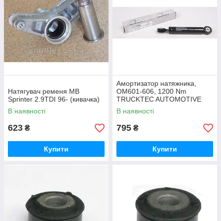
Амортизатор натяжника,
Натягувач ременя MB
OM601-606, 1200 Nm
Sprinter 2.9TDI 96- (кивачка)
TRUCKTEC AUTOMOTIVE
02.19.022
В наявності
В наявності
623
795
₴
₴
Купити
Купити