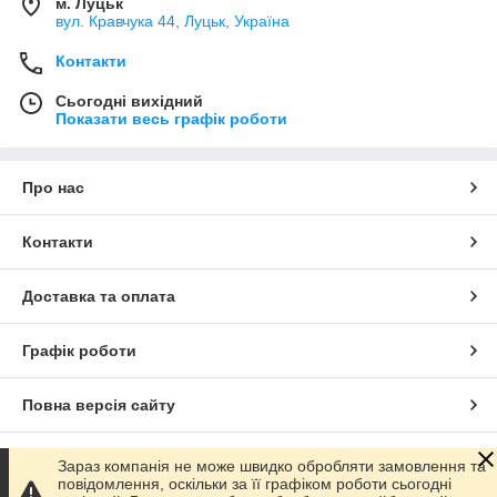
м. Луцьк
вул. Кравчука 44, Луцьк, Україна
Контакти
Сьогодні вихідний
Показати весь графік роботи
Про нас
Контакти
Доставка та оплата
Графік роботи
Повна версія сайту
Сайт створено на маркетплейсі
Prom.ua
Зараз компанія не може швидко обробляти замовлення та
повідомлення, оскільки за її графіком роботи сьогодні