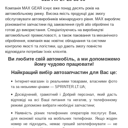
Компанія MAX GEAR існує вже понад десять років на
автомобільному ринку. Висока якість продукції дає змогу
обслуговувати автовиробників міжнародного рівня. MAX виробляє
різноманітні запчастини під замовлення грубі або оброблені та
готові до використання. Спеціалізуючись на виробництві
автомобільної промисловості, а також паковання та механічного
оброблення, компанія має новітнє обладнання та системи
контролю якості та логістики, що дають змогу повністю
відповідати потребам їхніх клієнтів.
Ви любите свій автомобіль, а ми допоможемо
йому чудово працювати!
Найкращий вибір автозапчастин для Вас це:
Інтернет-магазин із реальними товарами, власними фото
та за низькими цінами --- SPRINTER.LT.UA;
Досвідчений, грамотний і Добрий персонал, який дасть
відповіді на всі Ваші питання та негатив, у телефонному
режимі допоможе вибрати необхідні запчастини;
Наявність різних телефонних операторів послугує Вам,
для економії коштів на мобільних телефонах. Якщо жоден
номер не підходить, немає грошей зателефонувати — не