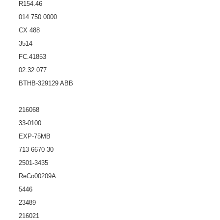
R154.46
014 750 0000
CX 488
3514
FC.41853
02.32.077
BTHB-329129 ABB
216068
33-0100
EXP-75MB
713 6670 30
2501-3435
ReCo00209A
5446
23489
216021