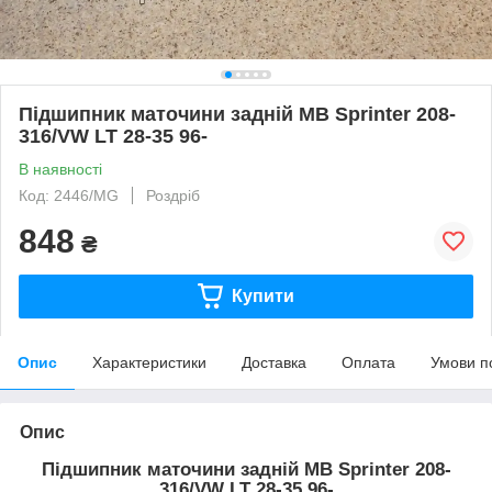
Підшипник маточини задній MB Sprinter 208-
316/VW LT 28-35 96-
В наявності
Код: 2446/MG
Роздріб
848
₴
Купити
Опис
Характеристики
Доставка
Оплата
Умови п
Опис
Підшипник маточини задній MB Sprinter 208-
316/VW LT 28-35 96-