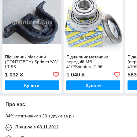
Підшипник підвісний
Підшипник маточини
Підш
(CONTITECH) Sprinter/VW
передній MB
(пер
LT 96-
410/Sprinter/LT 96-
410/
1 032
1 040
583
₴
₴
Купити
Купити
Про нас
84% позитивних з 33 відгуків за рік
Працює з 08.11.2012