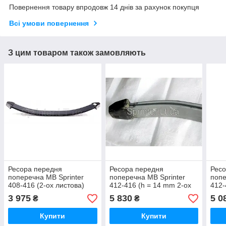
Повернення товару впродовж 14 днів за рахунок покупця
Всі умови повернення
З цим товаром також замовляють
Ресора передня
Ресора передня
Ресо
поперечна MB Sprinter
поперечна MB Sprinter
попе
408-416 (2-ох листова)
412-416 (h = 14 mm 2-ох
412-
900477200
листова/підсилена)
лист
3 975
5 830
5 0
₴
₴
337200019
024
Купити
Купити