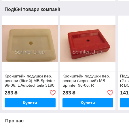
Подібні товари компанії
Кронштейн подушки пер.
Кронштейн подушки пер.
Поду
ресори (білий) MB Sprinter
ресори (червоний) MB
(2-ш
96-06, L Autotechteile 3190
Sprinter 96-06, R
R B
Autotechteile 3191
283
283
141
₴
₴
Купити
Купити
Про нас