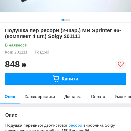
Подушка пер ресори (2-шар.) MB Sprinter 96-
(комплект 4 шт.) Solgy 201111
В наявності
Код: 201111
Роздріб
848
₴
Купити
Опис
Характеристики
Доставка
Оплата
Умови п
Опис
Подушка передньої дволистової
ресори
виробника Solgy
призначена для автомобілів: MB Sprinter 96- .