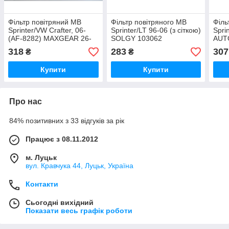
Фільтр повітряний MB
Фільтр повітряного MB
Філь
Sprinter/VW Crafter, 06-
Sprinter/LT 96-06 (з сіткою)
Spri
(AF-8282) MAXGEAR 26-
SOLGY 103062
AUT
0525
318
283
307
₴
₴
Купити
Купити
Про нас
84% позитивних з 33 відгуків за рік
Працює з 08.11.2012
м. Луцьк
вул. Кравчука 44, Луцьк, Україна
Контакти
Сьогодні вихідний
Показати весь графік роботи