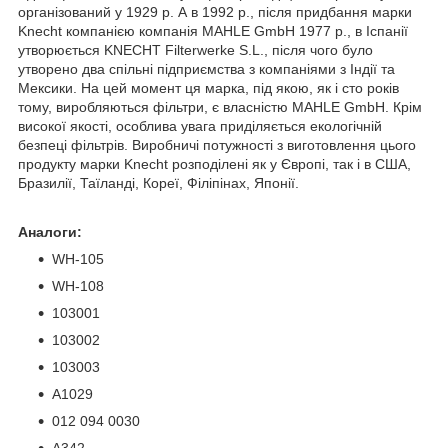
організований у 1929 р. А в 1992 р., після придбання марки
Knecht компанією компанія MAHLE GmbH 1977 р., в Іспанії
утворюється KNECHT Filterwerke S.L., після чого було
утворено два спільні підприємства з компаніями з Індії та
Мексики. На цей момент ця марка, під якою, як і сто років
тому, виробляються фільтри, є власністю MAHLE GmbH. Крім
високої якості, особлива увага приділяється екологічній
безпеці фільтрів. Виробничі потужності з виготовлення цього
продукту марки Knecht розподілені як у Європі, так і в США,
Бразилії, Таїланді, Кореї, Філіпінах, Японії.
Аналоги:
WH-105
WH-108
103001
103002
103003
A1029
012 094 0030
A342