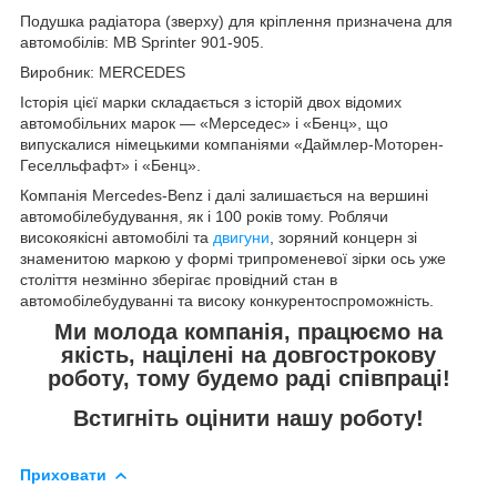
Подушка радіатора (зверху) для кріплення призначена для
автомобілів: MB Sprinter 901-905.
Виробник: MERCEDES
Історія цієї марки складається з історій двох відомих
автомобільних марок — «Мерседес» і «Бенц», що
випускалися німецькими компаніями «Даймлер-Моторен-
Геселльфафт» і «Бенц».
Компанія Mercedes-Benz і далі залишається на вершині
автомобілебудування, як і 100 років тому. Роблячи
високоякісні автомобілі та
двигуни
, зоряний концерн зі
знаменитою маркою у формі трипроменевої зірки ось уже
століття незмінно зберігає провідний стан в
автомобілебудуванні та високу конкурентоспроможність.
Ми молода компанія, працюємо на
якість, націлені на довгострокову
роботу, тому будемо раді співпраці!
Встигніть оцінити нашу роботу!
Приховати