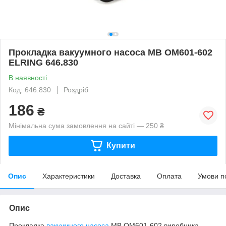
Прокладка вакуумного насоса MB OM601-602
ELRING 646.830
В наявності
Код: 646.830
Роздріб
186
₴
Мінімальна сума замовлення на сайті — 250 ₴
Купити
Опис
Характеристики
Доставка
Оплата
Умови п
Опис
Прокладка
вакуумного насоса
MB OM601-602 виробника