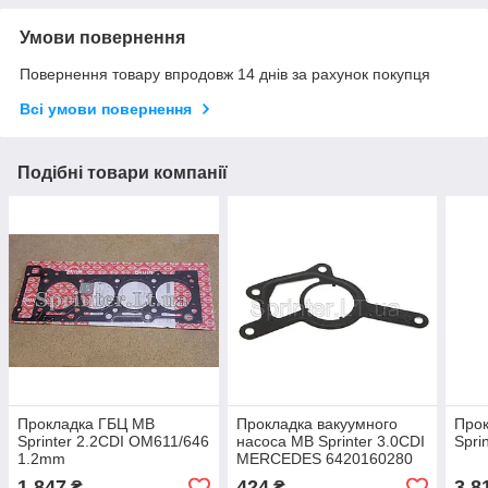
Умови повернення
Повернення товару впродовж 14 днів за рахунок покупця
Всі умови повернення
Подібні товари компанії
Прокладка ГБЦ MB
Прокладка вакуумного
Про
Sprinter 2.2CDI OM611/646
насоса MB Sprinter 3.0CDI
Spri
1.2mm
MERCEDES 6420160280
1 847
424
3 8
₴
₴