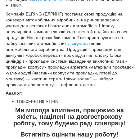
ELRING.
Компанія ELRING (ЕЛРИНГ) постачає свою продукцію на
конвеєри автомобільних виробників, на ринок запасних
частин для легкових і вантажних автомобілів. Широку
популярність компанія завоювала якістю й надійністю своєї
продукції. Новітні розробки компанії використовуються на
найсучасніших автомобільних
двигунах
лідерів
автомобільного виробництва. Продукція: -прокладки для
двигунів і коробок передач - прокладки під головку блока
циліндрів - прокладки системи відведення вихлопних газів -
прокладки корпусу - прокладки агрегата -матеріали прокладок
-узли/модулі (частинки корпусу та прокладки, готові до
монтажу) — частини термо- і звукоізоляції — набори
прокладок для ремонту — тефлонові деталі.
Аналог:
11950FEBI BILSTEIN
Ми молода компанія, працюємо на
якість, націлені на довгострокову
роботу, тому будемо раді співпраці!
Встигніть оцінити нашу роботу!