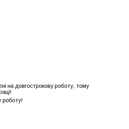
ені на довгострокову роботу, тому
раці!
у роботу!