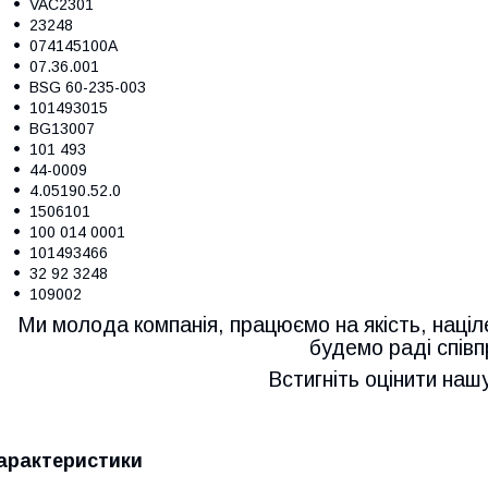
VAC2301
23248
074145100A
07.36.001
BSG 60-235-003
101493015
BG13007
101 493
44-0009
4.05190.52.0
1506101
100 014 0001
101493466
32 92 3248
109002
Ми молода компанія, працюємо на якість, націл
будемо раді співп
Встигніть оцінити наш
арактеристики