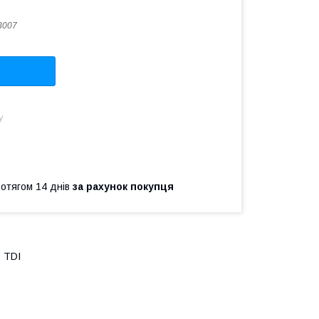
3007
у
ротягом 14 днів
за рахунок покупця
5 TDI