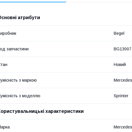
Основні атрибути
иробник
Begel
од запчастини
BG13007
Стан
Новий
умісність з маркою
Mercede
умісність з моделлю
Sprinter
Користувальницькі характеристики
Марка
Mercede