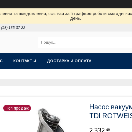
ення та повідомлення, оскільки за її графіком роботи сьогодні в
день.
 (93) 135-37-22
АС
КОНТАКТЫ
ДОСТАВКА И ОПЛАТА
Насос вакуум
Топ продаж
TDI ROTWEI
2 332 ₴