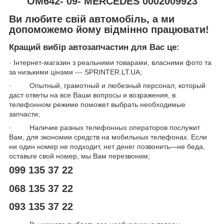
OM642- 09- MERCEDES 0002009923
Ви любите свій автомобіль, а ми
допоможемо йому відмінно працювати!
Кращий вибір автозапчастин для Вас це:
· Інтернет-магазин з реальними товарами, власними фото та
за низькими цінами --- SPRINTER.LT.UA;
· Опытный, грамотный и любезный персонал, который
даст ответы на все Ваши вопросы и возражения, в
телефонном режиме поможет выбрать необходимые
запчасти;
· Наличие разных телефонных операторов послужит
Вам, для экономии средств на мобильных телефонах. Если
ни один номер не подходит, нет денег позвонить—не беда,
оставьте свой номер, мы Вам перезвоним;
099 135 37 22
068 135 37 22
093 135 37 22