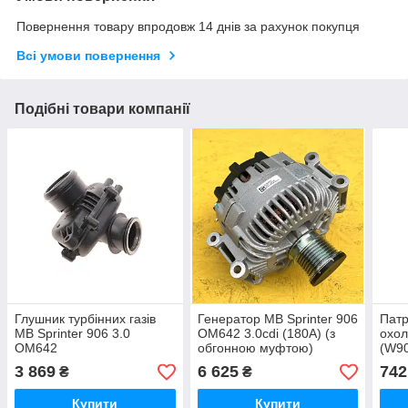
Повернення товару впродовж 14 днів за рахунок покупця
Всі умови повернення
Подібні товари компанії
Глушник турбінних газів
Генератор MB Sprinter 906
Патр
MB Sprinter 906 3.0
OM642 3.0cdi (180A) (з
охол
OM642
обгонною муфтою)
(W90
(вер
3 869
6 625
742
₴
₴
Купити
Купити