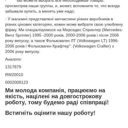
· Вы можете выбрать все необходимые товары,
просмотрев наши группы, и, может, вспомните то, что всегда
забывали купить, а менять уже надо;
· У магазині представлені запчастини різних виробників в
різних цінових категоріях, кожен може вибрати свою улюблену
фірму. Ми спеціалізуємося на Мерседес Спринтер (Mercedes-
Benz Sprinter) 1995 -2000 років, 2000-2006 років і після 2006
року випуску, а також Фольксваген ЛТ (Volkswagen LT) 1996-
2006 років і Фольксваген Крафтер": (Volkswagen Crafter) з
2006 року випуску.
Аналоги:
1317879
RW20010
0002008123
Ми молода компанія, працюємо на
якість, націлені на довгострокову
роботу, тому будемо раді співпраці!
Встигніть оцінити нашу роботу!