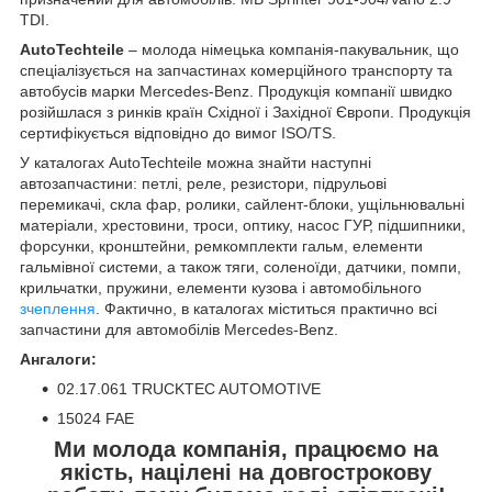
TDI.
AutoTechteile
– молода німецька компанія-пакувальник, що
спеціалізується на запчастинах комерційного транспорту та
автобусів марки Mercedes-Benz. Продукція компанії швидко
розійшлася з ринків країн Східної і Західної Європи. Продукція
сертифікується відповідно до вимог ISO/TS.
У каталогах AutoTechteile можна знайти наступні
автозапчастини: петлі, реле, резистори, підрульові
перемикачі, скла фар, ролики, сайлент-блоки, ущільнювальні
матеріали, хрестовини, троси, оптику, насос ГУР, підшипники,
форсунки, кронштейни, ремкомплекти гальм, елементи
гальмівної системи, а також тяги, соленоїди, датчики, помпи,
крильчатки, пружини, елементи кузова і автомобільного
зчеплення
. Фактично, в каталогах міститься практично всі
запчастини для автомобілів Mercedes-Benz.
Ангалоги:
02.17.061 TRUCKTEC AUTOMOTIVE
15024 FAE
Ми молода компанія, працюємо на
якість, націлені на довгострокову