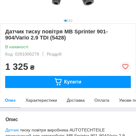
Датчик тиску повітря MB Sprinter 901-
904/Vario 2.9 TDI (5428)
В наявності
Код: 0281006278
Роздріб
1 325
₴
Купити
Опис
Характеристики
Доставка
Оплата
Умови п
Опис
Датчик
тиску повітря виробника AUTOTECHTEILE
призначений для автомобілів: MB Sprinter 901-904/Vario 2.9