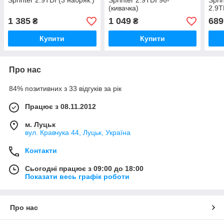
Sprinter 2.9TDI (3 набряк.)
Sprinter 2.9TDI 96-
Spri
(кивачка)
2.9T
1 385
1 049
689
₴
₴
Купити
Купити
Про нас
84% позитивних з 33 відгуків за рік
Працює з 08.11.2012
м. Луцьк
вул. Кравчука 44, Луцьк, Україна
Контакти
Сьогодні працює з 09:00 до 18:00
Показати весь графік роботи
Про нас