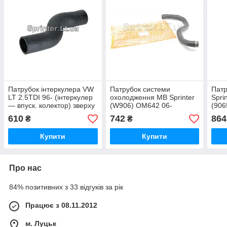
Патрубок інтеркулера VW
Патрубок системи
Патр
LT 2.5TDI 96- (інтеркулер
охолодження MB Sprinter
Spri
— впуск. колектор) зверху
(W906) OM642 06-
(906
лівий
(верхній)
610
742
864
₴
₴
Купити
Купити
Про нас
84% позитивних з 33 відгуків за рік
Працює з 08.11.2012
м. Луцьк