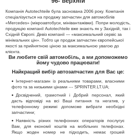
96- верхній
Компанія Autotechteile була заснована 2006 року. Компанія
спеціалізується на продажу запчастин для автомобілів
«Mercedes» (мікроавтобуси, мінівантажівки). Попри молодість,
продукцію компанії Autotechteile вже знають як у Західній, так і
Східній Європі. Девіз компанії — «максимальний сервіс за
мінімальних цін». Тобто це продаж запчастин європейської
якості за прийнятною ціною за максимальною увагою до
клієнта.
Ви любите свій автомобіль, а ми допоможемо
йому чудово працювати!
Найкращий вибір автозапчастин для Вас це:
Інтернет-магазин із реальними товарами, власними
фото та за низькими цінами --- SPRINTER.LT.UA;
Досвідчений, грамотний і Добрий персонал, який
дасть відповіді на всі Ваші питання та негатив, у
телефонному режимі допоможе вибрати необхідні
запчастини;
Наявність різних телефонних операторів послугує
Вам, для економії коштів на мобільних телефонах.
Якщо жоден номер не підходить, немає грошей