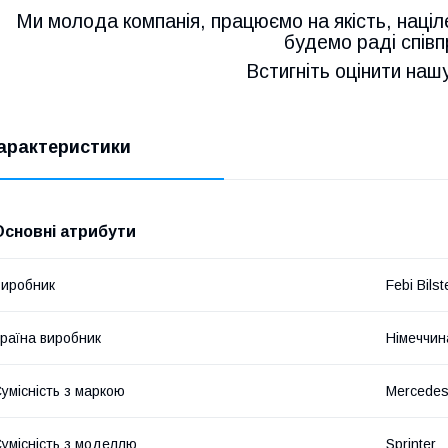
Ми молода компанія, працюємо на якість, націл
будемо раді співп
Встигніть оцінити наш
арактеристики
Основні атрибути
иробник
Febi Bilst
раїна виробник
Німеччин
умісність з маркою
Mercedes
умісність з моделлю
Sprinter