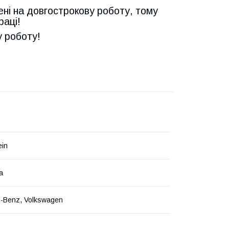
ені на довгострокову роботу, тому
раці!
у роботу!
ein
а
-Benz, Volkswagen