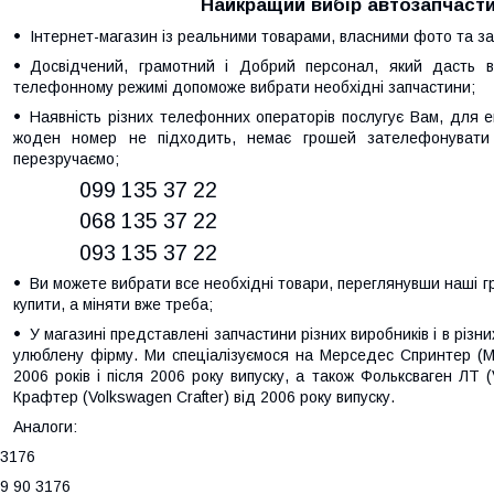
Найкращий вибір автозапчасти
Інтернет-магазин із реальними товарами, власними фото та за
Досвідчений, грамотний і Добрий персонал, який дасть ві
телефонному режимі допоможе вибрати необхідні запчастини;
Наявність різних телефонних операторів послугує Вам, для е
жоден номер не підходить, немає грошей зателефонувати
перезручаємо;
099 135 37 22
068 135 37 22
093 135 37 22
Ви можете вибрати все необхідні товари, переглянувши наші гр
купити, а міняти вже треба;
У магазині представлені запчастини різних виробників і в різн
улюблену фірму. Ми спеціалізуємося на Мерседес Спринтер (Mer
2006 років і після 2006 року випуску, а також Фольксваген ЛТ 
Крафтер (Volkswagen Crafter) від 2006 року випуску.
Аналоги:
3176
9 90 3176