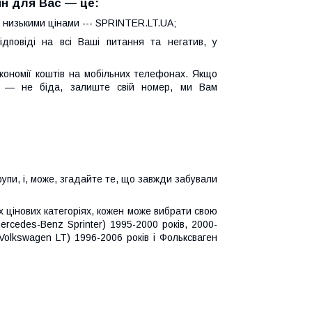
н для Вас — це:
 низькими цінами --- SPRINTER.LT.UA;
дповіді на всі Ваші питання та негатив, у
кономії коштів на мобільних телефонах. Якщо
 — не біда, залиште свій номер, ми Вам
упи, і, може, згадайте те, що завжди забували
их цінових категоріях, кожен може вибрати свою
cedes-Benz Sprinter) 1995-2000 років, 2000-
(Volkswagen LT) 1996-2006 років і Фольксваген