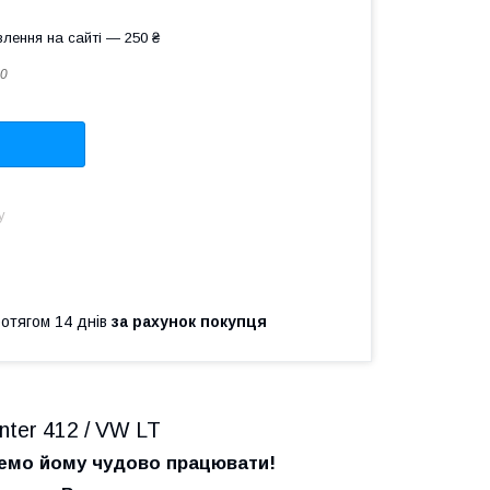
лення на сайті — 250 ₴
0
у
ротягом 14 днів
за рахунок покупця
inter 412 / VW LT
жемо йому чудово працювати!