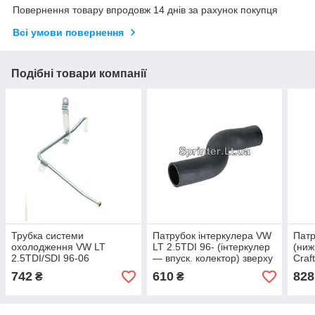
Повернення товару впродовж 14 днів за рахунок покупця
Всі умови повернення
Подібні товари компанії
Трубка системи
Патрубок інтеркулера VW
Патр
охолодження VW LT
LT 2.5TDI 96- (інтеркулер
(ниж
2.5TDI/SDI 96-06
— впуск. колектор) зверху
Craf
лівий
742
610
828
₴
₴