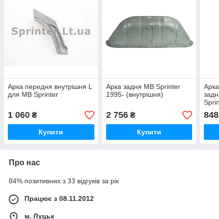
Арка передня внутрішня L
Арка задня MB Sprinter
Арка
для MB Sprinter
1995- (внутрішня)
задн
Spri
1 060
2 756
848
₴
₴
Купити
Купити
Про нас
84% позитивних з 33 відгуків за рік
Працює з 08.11.2012
м. Луцьк