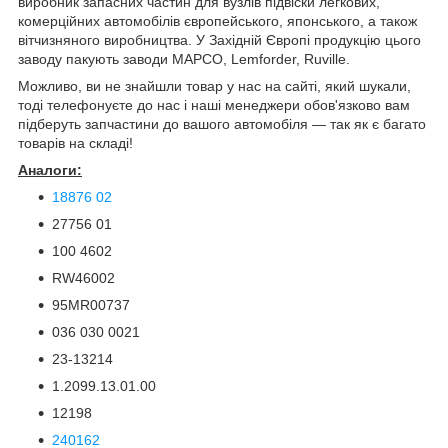
виробник запасних частин для вузлів підвіски легкових,
комерційних автомобілів європейського, японського, а також
вітчизняного виробництва. У Західній Європі продукцію цього
заводу пакують заводи MAPCO, Lemforder, Ruville.
Можливо, ви не знайшли товар у нас на сайті, який шукали,
тоді телефонуєте до нас і наші менеджери обов'язково вам
підберуть запчастини до вашого автомобіля — так як є багато
товарів на складі!
Аналоги:
18876 02
27756 01
100 4602
RW46002
95MR00737
036 030 0021
23-13214
1.2099.13.01.00
12198
240162