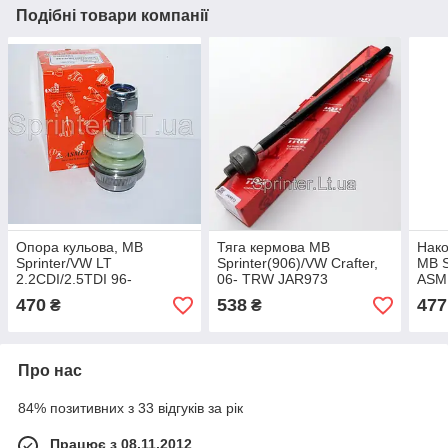
Подібні товари компанії
Опора кульова, MB
Тяга кермова MB
Нако
Sprinter/VW LT
Sprinter(906)/VW Crafter,
MB S
2.2CDI/2.5TDI 96-
06- TRW JAR973
ASM
ASMETAL 10MR0100
470
538
477
₴
₴
Про нас
84% позитивних з 33 відгуків за рік
Працює з 08.11.2012