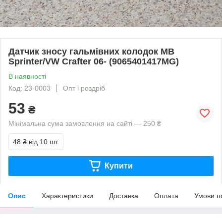
Датчик зносу гальмівних колодок MB
Sprinter/VW Crafter 06- (9065401417MG)
В наявності
Код: 23-0003
Опт і роздріб
53
₴
Мінімальна сума замовлення на сайті — 250 ₴
48 ₴
від 10 шт.
Купити
Опис
Характеристики
Доставка
Оплата
Умови п