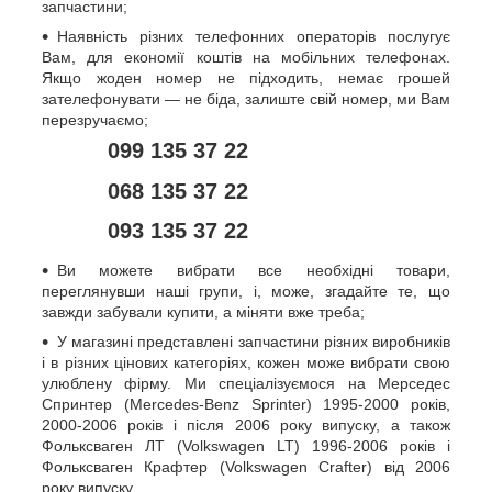
запчастини;
Наявність різних телефонних операторів послугує
Вам, для економії коштів на мобільних телефонах.
Якщо жоден номер не підходить, немає грошей
зателефонувати — не біда, залиште свій номер, ми Вам
перезручаємо;
099 135 37 22
068 135 37 22
093 135 37 22
Ви можете вибрати все необхідні товари,
переглянувши наші групи, і, може, згадайте те, що
завжди забували купити, а міняти вже треба;
У магазині представлені запчастини різних виробників
і в різних цінових категоріях, кожен може вибрати свою
улюблену фірму. Ми спеціалізуємося на Мерседес
Спринтер (Mercedes-Benz Sprinter) 1995-2000 років,
2000-2006 років і після 2006 року випуску, а також
Фольксваген ЛТ (Volkswagen LT) 1996-2006 років і
Фольксваген Крафтер (Volkswagen Crafter) від 2006
року випуску.