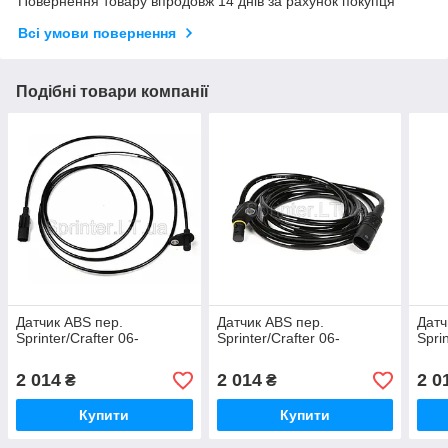
Повернення товару впродовж 14 днів за рахунок покупця
Всі умови повернення
Подібні товари компанії
Датчик ABS пер.
Датчик ABS пер.
Датч
Sprinter/Crafter 06-
Sprinter/Crafter 06-
Sprin
2 014
2 014
2 0
₴
₴
Купити
Купити