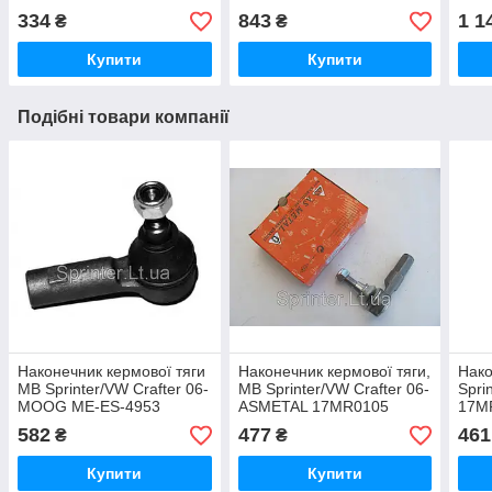
220143
334
843
1 1
₴
₴
Купити
Купити
Подібні товари компанії
Наконечник кермової тяги
Наконечник кермової тяги,
Нако
MB Sprinter/VW Crafter 06-
MB Sprinter/VW Crafter 06-
Spri
MOOG ME-ES-4953
ASMETAL 17MR0105
17M
582
477
461
₴
₴
Купити
Купити