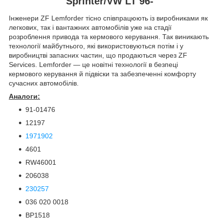
Sprinter/VW LT 96-
Інженери ZF Lemforder тісно співпрацюють із виробниками як
легкових, так і вантажних автомобілів уже на стадії
розроблення привода та кермового керування. Так виникають
технології майбутнього, які використовуються потім і у
виробництві запасних частин, що продаються через ZF
Services. Lemforder — це новітні технології в безпеці
кермового керування й підвіски та забезпеченні комфорту
сучасних автомобілів.
Аналоги:
91-01476
12197
1971902
4601
RW46001
206038
230257
036 020 0018
BP1518