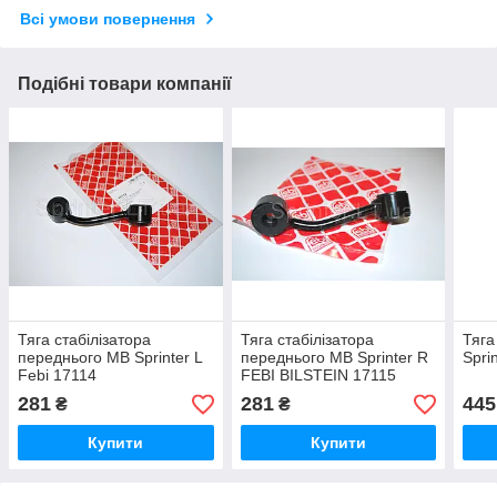
Всі умови повернення
Подібні товари компанії
Тяга стабілізатора
Тяга стабілізатора
Тяга
переднього MB Sprinter L
переднього MB Sprinter R
Sprin
Febi 17114
FEBI BILSTEIN 17115
281
281
445
₴
₴
Купити
Купити