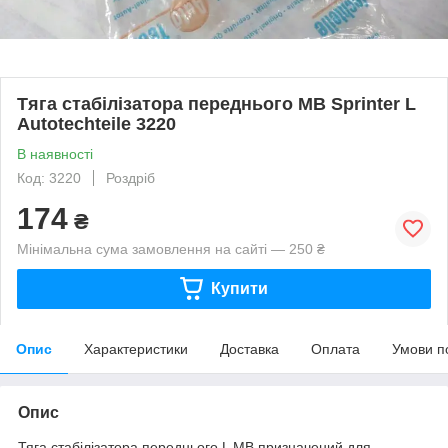
Тяга стабілізатора переднього MB Sprinter L
Autotechteile 3220
В наявності
Код: 3220
Роздріб
174
₴
Мінімальна сума замовлення на сайті — 250 ₴
Купити
Опис
Характеристики
Доставка
Оплата
Умови п
Опис
Тяга стабілізатора переднього L MB призначений для