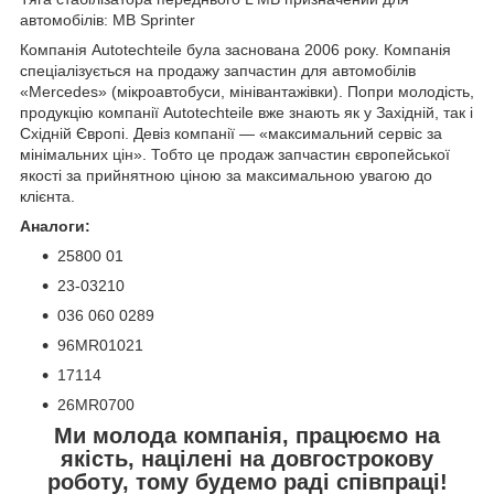
автомобілів: MB Sprinter
Компанія Autotechteile була заснована 2006 року. Компанія
спеціалізується на продажу запчастин для автомобілів
«Mercedes» (мікроавтобуси, мінівантажівки). Попри молодість,
продукцію компанії Autotechteile вже знають як у Західній, так і
Східній Європі. Девіз компанії — «максимальний сервіс за
мінімальних цін». Тобто це продаж запчастин європейської
якості за прийнятною ціною за максимальною увагою до
клієнта.
Аналоги:
25800 01
23-03210
036 060 0289
96MR01021
17114
26MR0700
Ми молода компанія, працюємо на
якість, націлені на довгострокову
роботу, тому будемо раді співпраці!