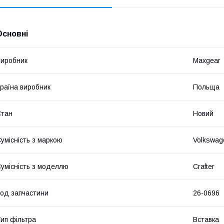
Основні
иробник
Maxgear
раїна виробник
Польща
Стан
Новий
умісність з маркою
Volkswag
умісність з моделлю
Crafter
од запчастини
26-0696
ип фільтра
Вставка