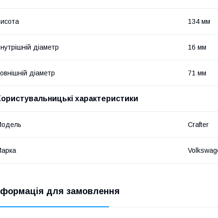
исота
134 мм
нутрішній діаметр
16 мм
овнішній діаметр
71 мм
Користувальницькі характеристики
Модель
Crafter
Марка
Volkswag
нформація для замовлення