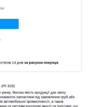
696
у
ротягом 14 днів
за рахунок покупця
 (PF-629)
ринку. Висока якість продукції дає змогу
номанітні запчастини під замовлення грубі або
ві автомобільної промисловості, а також
ння та системи контролю якості та логістики, що