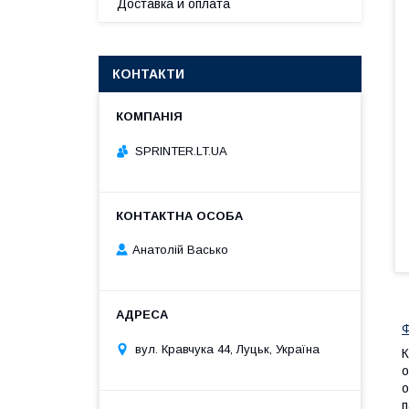
Доставка и оплата
КОНТАКТИ
SPRINTER.LT.UA
Анатолій Васько
Ф
вул. Кравчука 44, Луцьк, Україна
К
о
о
п