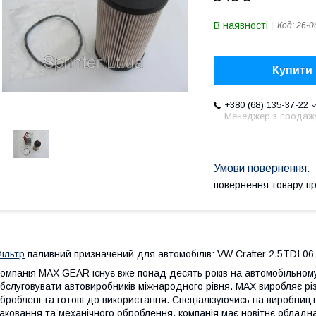
В наявності
Код:
26-0
Купити
+380 (68) 135-37-22
Менеджер з продаж
повернення товару п
ільтр
паливний призначений для автомобілів: VW Crafter 2.5TDI 06-
омпанія MAX GEAR існує вже понад десять років на автомобільному 
бслуговувати автовиробників міжнародного рівня. MAX виробляє різ
броблені та готові до використання. Спеціалізуючись на виробницт
аковання та механічного оброблення, компанія має новітнє обладна