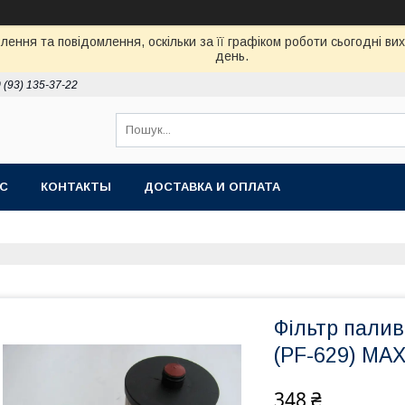
ення та повідомлення, оскільки за її графіком роботи сьогодні в
день.
 (93) 135-37-22
АС
КОНТАКТЫ
ДОСТАВКА И ОПЛАТА
Фільтр палив
(PF-629) MA
348 ₴