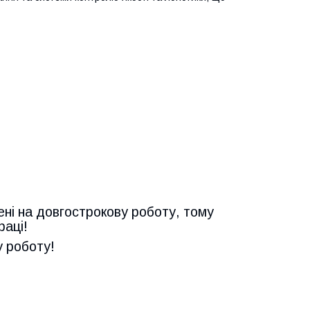
ені на довгострокову роботу, тому
раці!
у роботу!