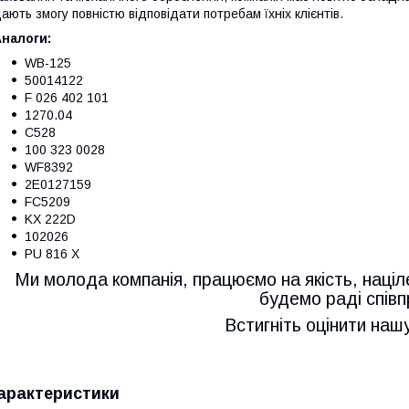
ають змогу повністю відповідати потребам їхніх клієнтів.
налоги:
WB-125
50014122
F 026 402 101
1270.04
C528
100 323 0028
WF8392
2E0127159
FC5209
KX 222D
102026
PU 816 X
Ми молода компанія, працюємо на якість, націл
будемо раді співп
Встигніть оцінити наш
арактеристики