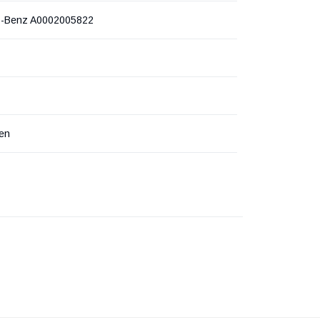
-Benz A0002005822
en