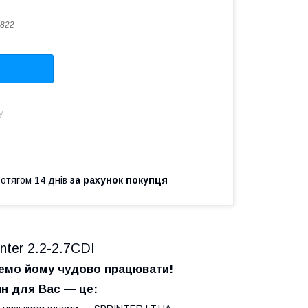
822
у
ротягом 14 днів
за рахунок покупця
ter 2.2-2.7CDI
жемо йому чудово працювати!
н для Вас — це: