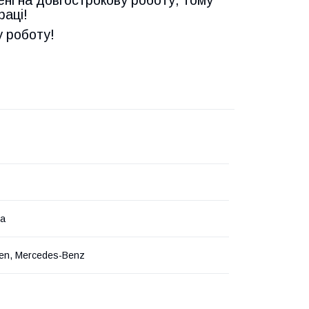
ені на довгострокову роботу, тому
раці!
у роботу!
на
en, Mercedes-Benz