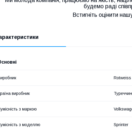
Ми молода компанія, працюємо на якість, націл
будемо раді співп
Встигніть оцінити наш
арактеристики
Основні
иробник
Rotweiss
раїна виробник
Туреччи
умісність з маркою
Volkswag
умісність з моделлю
Sprinter