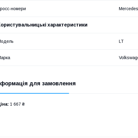
росс-номери
Mercedes
Користувальницькі характеристики
Модель
LT
Марка
Volkswag
нформація для замовлення
іна:
1 667 ₴