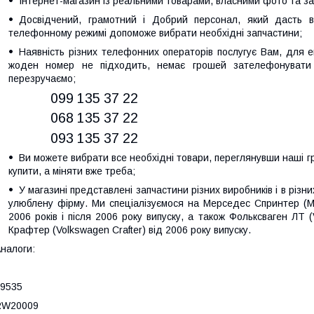
Інтернет-магазин із реальними товарами, власними фото та за
Досвідчений, грамотний і Добрий персонал, який дасть ві
телефонному режимі допоможе вибрати необхідні запчастини;
Наявність різних телефонних операторів послугує Вам, для е
жоден номер не підходить, немає грошей зателефонувати
перезручаємо;
099 135 37 22
068 135 37 22
093 135 37 22
Ви можете вибрати все необхідні товари, переглянувши наші гр
купити, а міняти вже треба;
У магазині представлені запчастини різних виробників і в різн
улюблену фірму. Ми спеціалізуємося на Мерседес Спринтер (Mer
2006 років і після 2006 року випуску, а також Фольксваген ЛТ 
Крафтер (Volkswagen Crafter) від 2006 року випуску.
налоги:
9535
RW20009