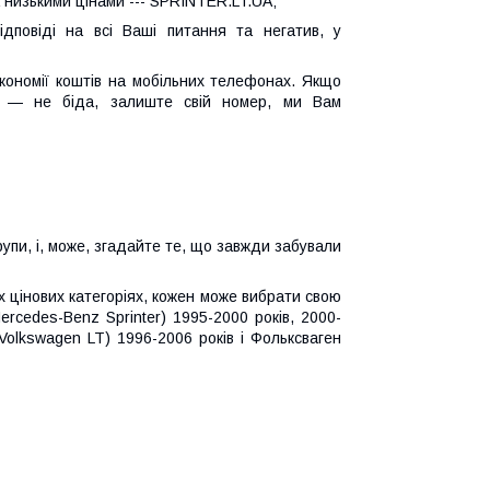
 низькими цінами --- SPRINTER.LT.UA;
дповіді на всі Ваші питання та негатив, у
кономії коштів на мобільних телефонах. Якщо
 — не біда, залиште свій номер, ми Вам
упи, і, може, згадайте те, що завжди забували
их цінових категоріях, кожен може вибрати свою
cedes-Benz Sprinter) 1995-2000 років, 2000-
(Volkswagen LT) 1996-2006 років і Фольксваген