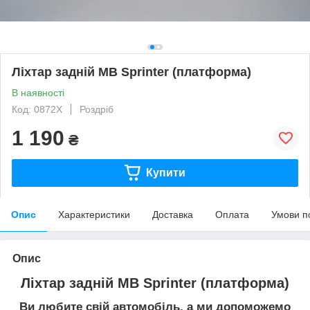
Ліхтар задній MB Sprinter (платформа)
В наявності
Код: 0872X
Роздріб
1 190
₴
Купити
Опис
Характеристики
Доставка
Оплата
Умови п
Опис
Ліхтар задній MB Sprinter (платформа)
Ви любите свій автомобіль, а ми допоможемо