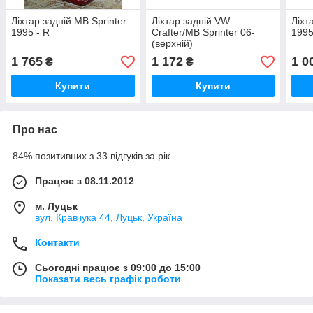
Ліхтар задній MB Sprinter
Ліхтар задній VW
Ліхт
1995 - R
Crafter/MB Sprinter 06-
199
(верхній)
1 765
1 172
1 0
₴
₴
Купити
Купити
Про нас
84% позитивних з 33 відгуків за рік
Працює з 08.11.2012
м. Луцьк
вул. Кравчука 44, Луцьк, Україна
Контакти
Сьогодні працює з 09:00 до 15:00
Показати весь графік роботи