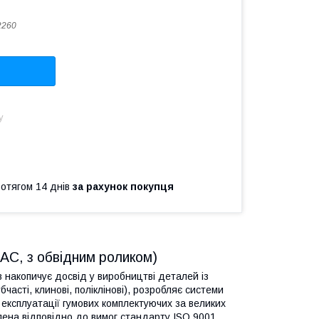
2260
у
ротягом 14 днів
за рахунок покупця
-AC, з обвідним роликом)
в накопичує досвід у виробництві деталей із
часті, клинові, поліклінові), розробляє системи
 експлуатації гумових комплектуючих за великих
лена відповідно до вимог стандарту ISO 9001,