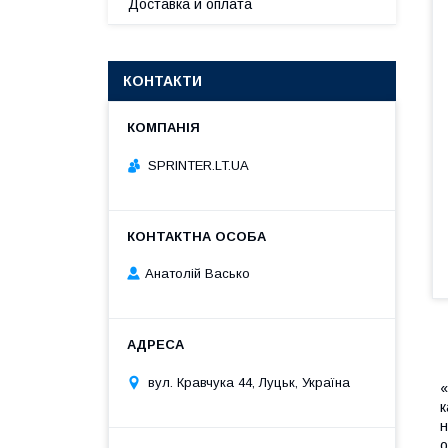
Доставка и оплата
КОНТАКТИ
SPRINTER.LT.UA
Анатолій Васько
вул. Кравчука 44, Луцьк, Україна
«
к
н
о