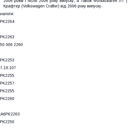
2006 років і після 2006 року випуску, а також Фольксваген ЛТ 
Крафтер (Volkswagen Crafter) від 2006 року випуску.
налоги:
6PK2264
6PK2263
50 006 2260
6PK2253
7.19.107
6PK2255
6PK2257
6PK2255
6PK2260
CA6PK2263
6PK2250