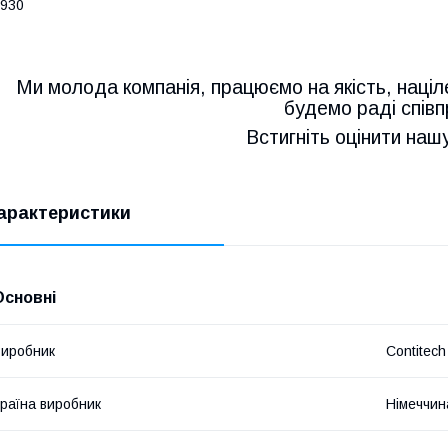
930
Ми молода компанія, працюємо на якість, націл
будемо раді співп
Встигніть оцінити наш
арактеристики
Основні
иробник
Contitech
раїна виробник
Німеччин