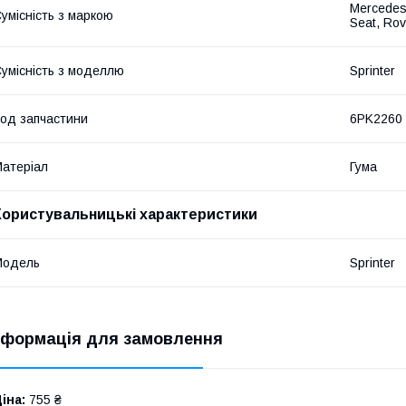
Mercedes
умісність з маркою
Seat, Rov
умісність з моделлю
Sprinter
од запчастини
6PK2260
атеріал
Гума
Користувальницькі характеристики
Модель
Sprinter
нформація для замовлення
іна:
755 ₴