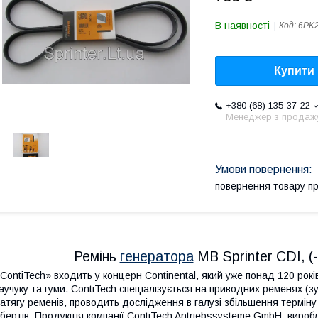
В наявності
Код:
6PK
Купити
+380 (68) 135-37-22
Менеджер з продаж
повернення товару п
Ремінь
генератора
MB Sprinter CDI, (
ContiTech» входить у концерн Continental, який уже понад 120 рокі
аучуку та гуми. ContiTech спеціалізується на приводних ременях (зуб
атягу ременів, проводить дослідження в галузі збільшення терміну
бертів. Продукція компанії ContiTech Antriebssysteme GmbH, вироб