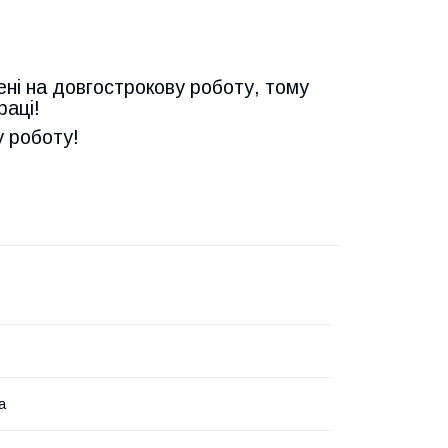
ені на довгострокову роботу, тому
раці!
у роботу!
а