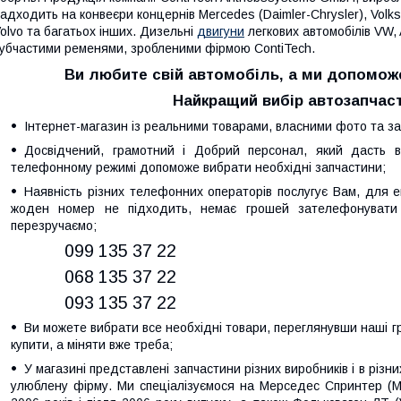
адходить на конвеєри концернів Mercedes (Daimler-Chrysler), Volksw
olvo та багатьох інших. Дизельні
двигуни
легкових автомобілів VW,
убчастими ременями, зробленими фірмою ContiTech.
Ви любите свій автомобіль, а ми допомо
Найкращий вибір автозапчаст
Інтернет-магазин із реальними товарами, власними фото та за
Досвідчений, грамотний і Добрий персонал, який дасть ві
телефонному режимі допоможе вибрати необхідні запчастини;
Наявність різних телефонних операторів послугує Вам, для е
жоден номер не підходить, немає грошей зателефонувати
перезручаємо;
099 135 37 22
068 135 37 22
093 135 37 22
Ви можете вибрати все необхідні товари, переглянувши наші гр
купити, а міняти вже треба;
У магазині представлені запчастини різних виробників і в різн
улюблену фірму. Ми спеціалізуємося на Мерседес Спринтер (Mer