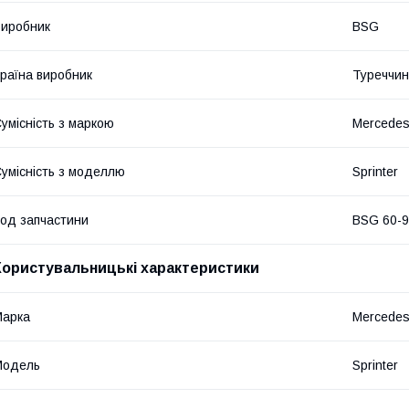
иробник
BSG
раїна виробник
Туреччи
умісність з маркою
Mercede
умісність з моделлю
Sprinter
од запчастини
BSG 60-9
Користувальницькі характеристики
Марка
Mercede
Модель
Sprinter