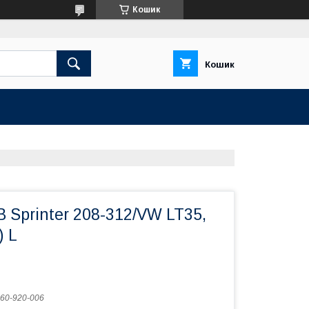
Кошик
Кошик
 Sprinter 208-312/VW LT35,
) L
60-920-006