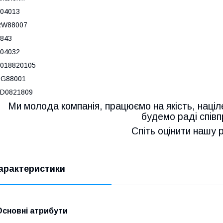
04013
RW88007
843
04032
018820105
BG88001
2D0821809
Ми молода компанія, працюємо на якість, націл
будемо раді співп
Спіть оцінити нашу 
арактеристики
Основні атрибути