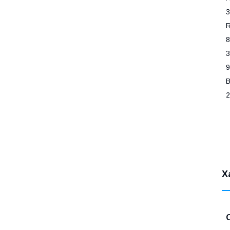
3
8
3
9
Х