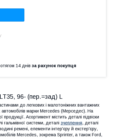
у
ротягом 14 днів
за рахунок покупця
T35, 96- (пер.=зад) L
частинами до легкових і малотоніжних вантажних
 автомобілів марки Mercedes (Мерседес). На
ї продукції. Асортимент містить деталі підвіски
лі гальмівної системи, деталі
зчеплення
, деталі
одині ремені, елементи інтер'єру й екстер'єру,
обілів Mercedes, зокрема Sprinter, а також Ford,