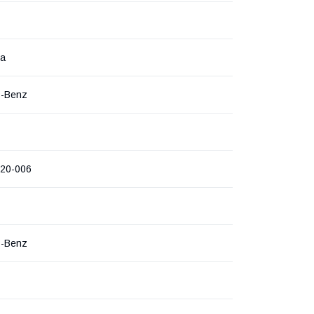
на
s-Benz
20-006
s-Benz