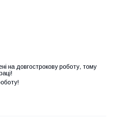
ені на довгострокову роботу, тому
раці!
роботу!