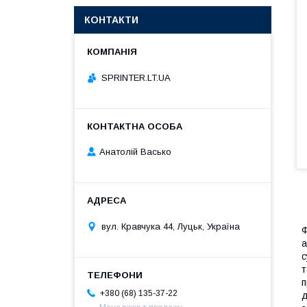
КОНТАКТИ
SPRINTER.LT.UA
Анатолій Васько
вул. Кравчука 44, Луцьк, Україна
Ф
а
с
т
п
+380 (68) 135-37-22
д