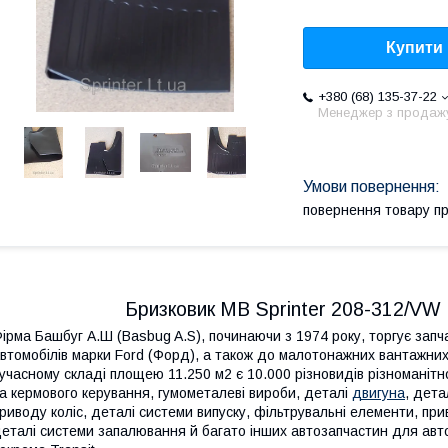
Купити
+380 (68) 135-37-22
Менеджер з продаж
повернення товару п
Бризковик MB Sprinter 208-312/VW L
ірма Башбуг А.Ш (Basbug A.S), починаючи з 1974 року, торгує зап
втомобілів марки Ford (Форд), а також до малотонажних вантажних
учасному складі площею 11.250 м2 є 10.000 різновидів різноманітно
а кермового керування, гумометалеві вироби, деталі
двигуна
, дета
риводу коліс, деталі системи випуску, фільтрувальні елементи, прив
еталі системи запалювання й багато інших автозапчастин для автом