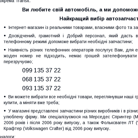
окрема Transit.
Ви любите свій автомобіль, а ми допомо
Найкращий вибір автозапчаст
Інтернет-магазин із реальними товарами, власними фото та за
Досвідчений, грамотний і Добрий персонал, який дасть ві
телефонному режимі допоможе вибрати необхідні запчастини;
Наявність різних телефонних операторів послугує Вам, для е
жоден номер не підходить, немає грошей зателефонувати
перезручуємо;
099 135 37 22
068 135 37 22
093 135 37 22
Ви можете вибрати все необхідні товари, переглянувши наші гр
купити, а міняти вже треба;
У магазині представлені запчастини різних виробників і в різн
улюблену фірму. Ми спеціалізуємося на Мерседес Спринтер (Mer
2006 років і після 2006 року випуску, а також Фольксваген ЛТ 
Крафтер (Volkswagen Crafter) від 2006 року випуску.
налоги: