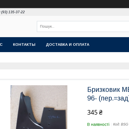
 (93) 135-37-22
АС
КОНТАКТЫ
ДОСТАВКА И ОПЛАТА
Бризковик MB
96- (пер.=зад
345 ₴
В наявності
Код:
BSG 